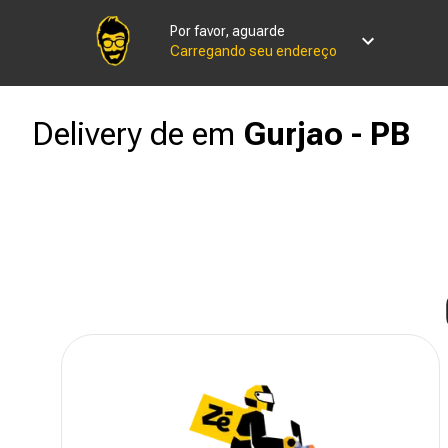
Por favor, aguarde
Carregando seu endereço
Delivery de
em
Gurjao - PB